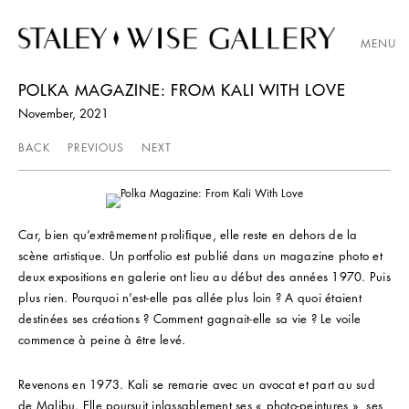
MENU
POLKA MAGAZINE: FROM KALI WITH LOVE
November, 2021
BACK
PREVIOUS
NEXT
Car, bien qu’extrêmement proliﬁque, elle reste en dehors de la
scène artistique. Un portfolio est publié dans un magazine photo et
deux expositions en galerie ont lieu au début des années 1970. Puis
plus rien. Pourquoi n’est-elle pas allée plus loin ? A quoi étaient
destinées ses créations ? Comment gagnait-elle sa vie ? Le voile
commence à peine à être levé.
Revenons en 1973. Kali se remarie avec un avocat et part au sud
de Malibu. Elle poursuit inlassablement ses « photo-peintures », ses