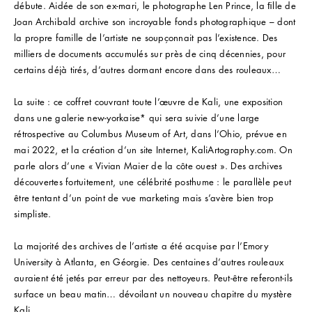
débute. Aidée de son ex-mari, le photographe Len Prince, la ﬁlle de
Joan Archibald archive son incroyable fonds photographique – dont
la propre famille de l’artiste ne soupçonnait pas l’existence. Des
milliers de documents accumulés sur près de cinq décennies, pour
certains déjà tirés, d’autres dormant encore dans des rouleaux…
La suite : ce coffret couvrant toute l’œuvre de Kali, une exposition
dans une galerie new-yorkaise* qui sera suivie d’une large
rétrospective au Columbus Museum of Art, dans l’Ohio, prévue en
mai 2022, et la création d’un site Internet, KaliArtography.com. On
parle alors d’une « Vivian Maier de la côte ouest ». Des archives
découvertes fortuitement, une célébrité posthume : le parallèle peut
être tentant d’un point de vue marketing mais s’avère bien trop
simpliste.
La majorité des archives de l’artiste a été acquise par l’Emory
University à Atlanta, en Géorgie. Des centaines d’autres rouleaux
auraient été jetés par erreur par des nettoyeurs. Peut-être referont-ils
surface un beau matin… dévoilant un nouveau chapitre du mystère
Kali.